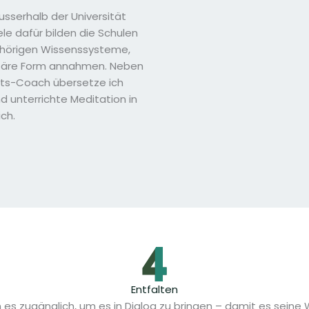
usserhalb der Universität
iele dafür bilden die Schulen
ehörigen Wissenssysteme,
sitäre Form annahmen. Neben
fts-Coach übersetze ich
 unterrichte Meditation in
ich.
Entfalten
s zugänglich, um es in Dialog zu bringen – damit es seine W